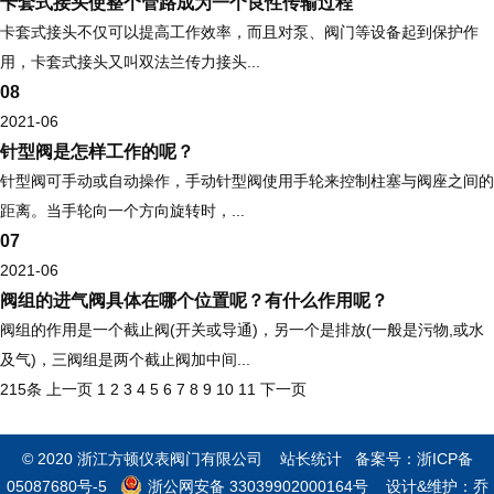
卡套式接头使整个管路成为一个良性传输过程
卡套式接头不仅可以提高工作效率，而且对泵、阀门等设备起到保护作
用，卡套式接头又叫双法兰传力接头...
08
2021-06
针型阀是怎样工作的呢？
针型阀可手动或自动操作，手动针型阀使用手轮来控制柱塞与阀座之间的
距离。当手轮向一个方向旋转时，...
07
2021-06
阀组的进气阀具体在哪个位置呢？有什么作用呢？
阀组的作用是一个截止阀(开关或导通)，另一个是排放(一般是污物,或水
及气)，三阀组是两个截止阀加中间...
215条
上一页
1
2
3
4
5
6
7
8
9
10
11
下一页
© 2020 浙江方顿仪表阀门有限公司
站长统计
备案号：
浙ICP备
05087680号-5
浙公网安备 33039902000164号
设计&维护：
乔