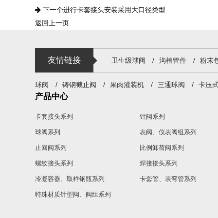
下一个
进行卡套接头安装采用大口径类型
返回上一页
友情链接
卫生级球阀
/
沟槽管件
/
粉末
球阀
/
铸钢截止阀
/
果肉灌装机
/
三通球阀
/
卡压
产品中心
卡套接头系列
针阀系列
球阀系列
表阀、仪表阀组系列
止回阀系列
比例卸荷阀系列
螺纹接头系列
焊接接头系列
冷凝容器、取样钢瓶系列
卡套管、表弯管系列
特殊材质针型阀、阀组系列